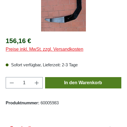
Regulärer Preis:
156,16 €
Preise inkl. MwSt. zzgl. Versandkosten
Sofort verfügbar, Lieferzeit: 2-3 Tage
Produkt Anzahl: Gib den gewünschten Wert e
In den Warenkorb
Produktnummer:
60005983