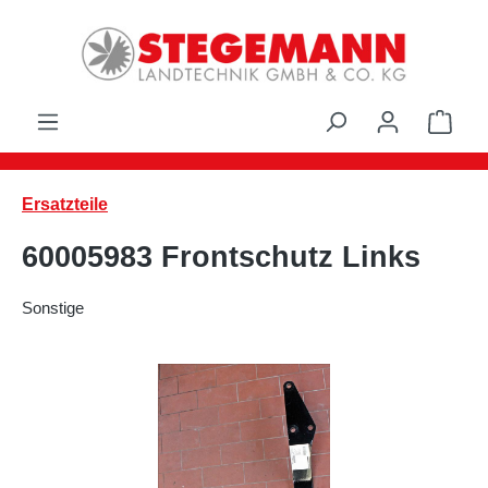
Zum Hauptinhalt springen
Ware
Ersatzteile
60005983 Frontschutz Links
Sonstige
Bildergalerie überspringen