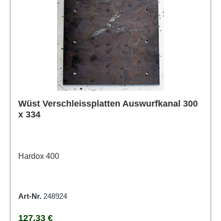
Wüst Verschleissplatten Auswurfkanal 300
x 334
Hardox 400
Art-Nr.
248924
Regulärer Preis:
127,33 €