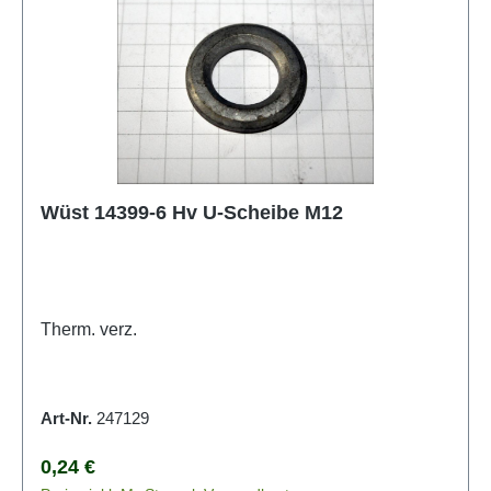
Wüst 14399-6 Hv U-Scheibe M12
Therm. verz.
Art-Nr.
247129
Regulärer Preis:
0,24 €