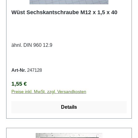
Wüst Sechskantschraube M12 x 1,5 x 40
ähnl. DIN 960 12.9
Art-Nr.
247128
Regulärer Preis:
1,55 €
Preise inkl. MwSt. zzgl. Versandkosten
Details