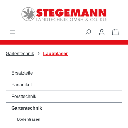
Zum Hauptinhalt springen
Ware
Gartentechnik
Laubbläser
Ersatzteile
Fanartikel
Forsttechnik
Gartentechnik
Bodenfräsen