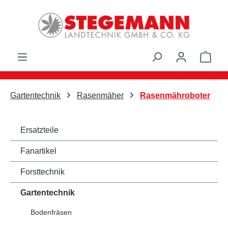
Zum Hauptinhalt springen
Ware
Gartentechnik
Rasenmäher
Rasenmähroboter
Ersatzteile
Fanartikel
Forsttechnik
Gartentechnik
Bodenfräsen