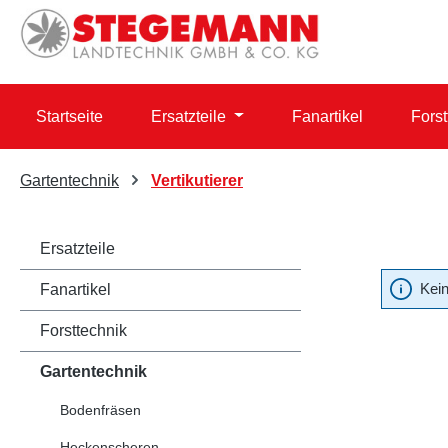
 Hauptinhalt springen
Zur Suche springen
Zur Hauptnavigation springen
Startseite
Ersatzteile
Fanartikel
Forst
Gartentechnik
Vertikutierer
Ersatzteile
Kein
Fanartikel
Forsttechnik
Gartentechnik
Bodenfräsen
Heckenscheren