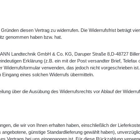
 Gründen diesen Vertrag zu
widerrufen. Die Widerrufsfrist beträgt v
Besitz genommen haben bzw. hat.
ANN Landtechnik GmbH & Co. KG, Daruper Straße 8,D-48727 Biller
indeutigen Erklärung (z.B. ein mit der Post
versandter Brief, Telefax
ter Widerrufsformular verwenden, das jedoch nicht vorgeschrieben is
n Eingang eines solchen Widerrufs übermitteln.
tteilung über die Ausübung des Widerrufsrechts vor Ablauf der Widerr
ngen, die wir von Ihnen erhalten haben, einschließlich der Lieferkos
uns angebotene, günstige Standardlieferung gewählt haben), unverzüg
ses Vertrags bei uns eingegangen ist. Für diese Rückzahlung verwend