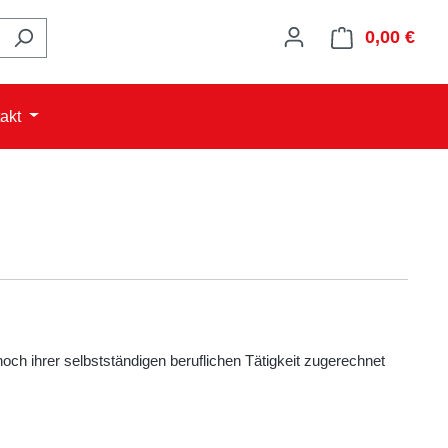
0,00 €
Ware
akt
och ihrer selbstständigen beruflichen Tätigkeit zugerechnet