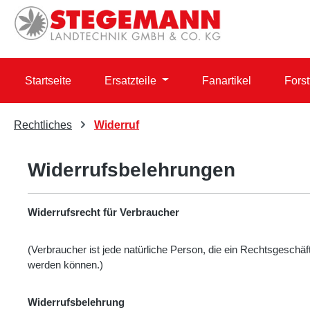
 Hauptinhalt springen
Zur Suche springen
Zur Hauptnavigation springen
Startseite
Ersatzteile
Fanartikel
Forst
Rechtliches
Widerruf
Widerrufsbelehrungen
Widerrufsrecht für Verbraucher
(Verbraucher ist jede natürliche Person, die ein Rechtsgeschä
werden können.)
Widerrufsbelehrung