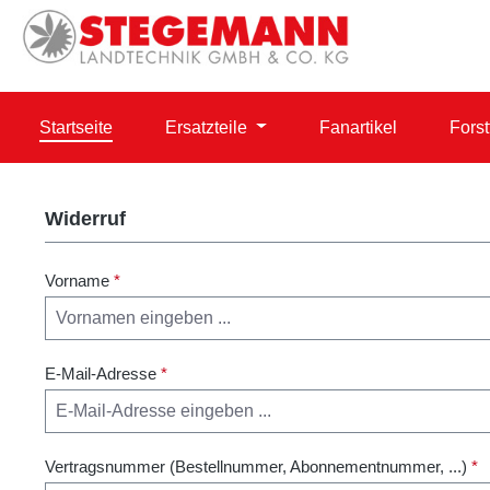
 Hauptinhalt springen
Zur Suche springen
Zur Hauptnavigation springen
Startseite
Ersatzteile
Fanartikel
Forst
Widerruf
Vorname
*
E-Mail-Adresse
*
Vertragsnummer (Bestellnummer, Abonnementnummer, ...)
*