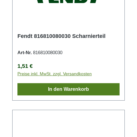
Fendt 816810080030 Scharnierteil
Art-Nr.
816810080030
Regulärer Preis:
1,51 €
Preise inkl. MwSt. zzgl. Versandkosten
In den Warenkorb