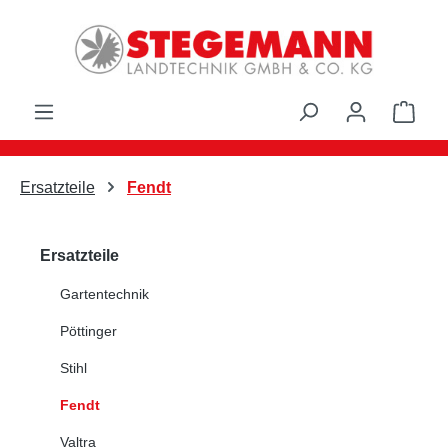
Zum Hauptinhalt springen
Ware
Ersatzteile
Fendt
Ersatzteile
Gartentechnik
Pöttinger
Stihl
Fendt
Valtra