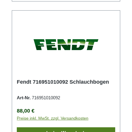
Fendt 716951010092 Schlauchbogen
Art-Nr.
716951010092
Regulärer Preis:
88,00 €
Preise inkl. MwSt. zzgl. Versandkosten