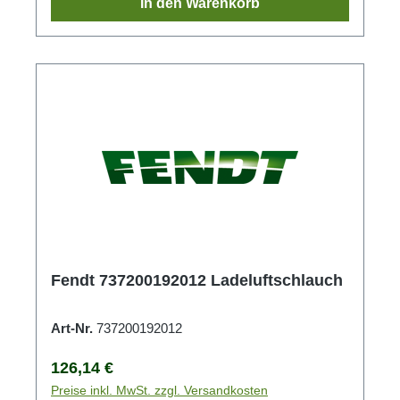
In den Warenkorb
Fendt 737200192012 Ladeluftschlauch
Art-Nr.
737200192012
Regulärer Preis:
126,14 €
Preise inkl. MwSt. zzgl. Versandkosten