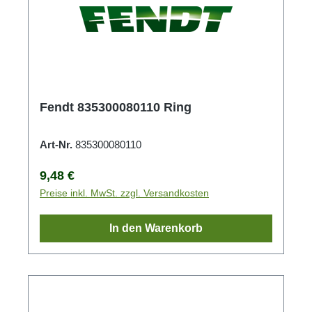
Fendt 835300080110 Ring
Art-Nr.
835300080110
Regulärer Preis:
9,48 €
Preise inkl. MwSt. zzgl. Versandkosten
In den Warenkorb