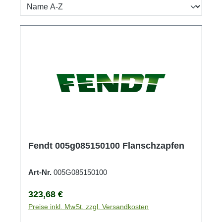
Fendt 005g085150100 Flanschzapfen
Art-Nr.
005G085150100
Regulärer Preis:
323,68 €
Preise inkl. MwSt. zzgl. Versandkosten