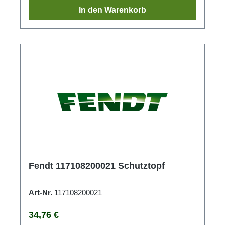
In den Warenkorb
Fendt 117108200021 Schutztopf
Art-Nr.
117108200021
Regulärer Preis:
34,76 €