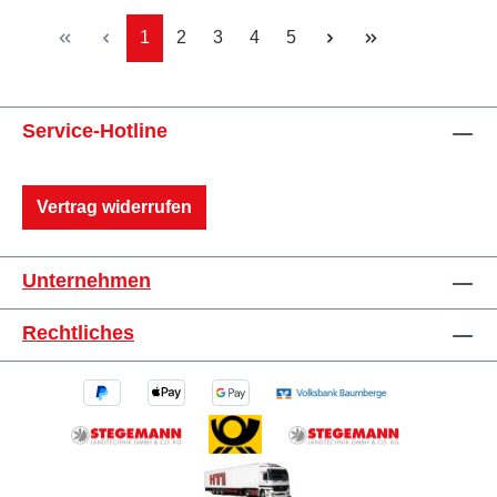
Seite
Seite
Seite
Seite
Seite
1
2
3
4
5
Service-Hotline
Vertrag widerrufen
Unternehmen
Rechtliches