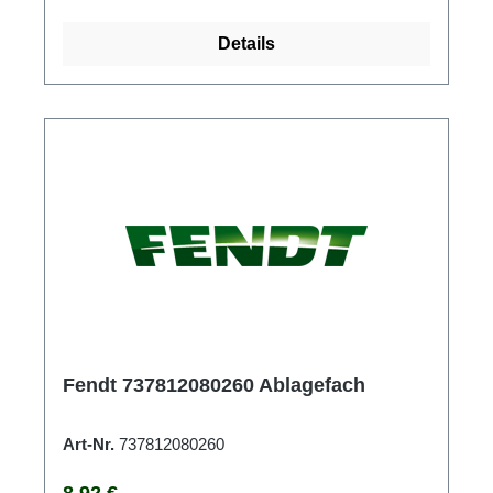
Details
Fendt 737812080260 Ablagefach
Art-Nr.
737812080260
Regulärer Preis:
8,92 €