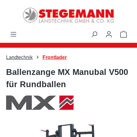
Zum Hauptinhalt springen
Ware
Landtechnik
Frontlader
Ballenzange MX Manubal V500
für Rundballen
Bildergalerie überspringen