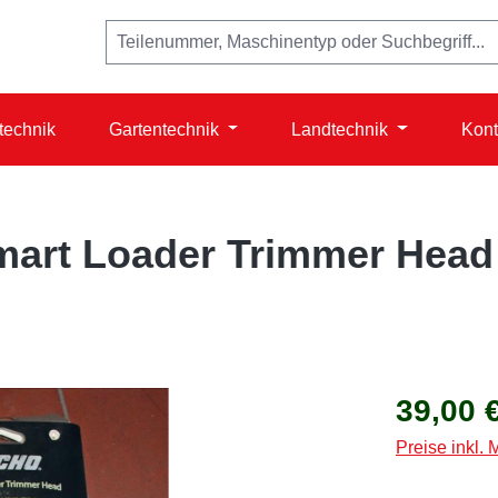
technik
Gartentechnik
Landtechnik
Kont
mart Loader Trimmer Head
Regulärer Prei
39,00 
Preise inkl.