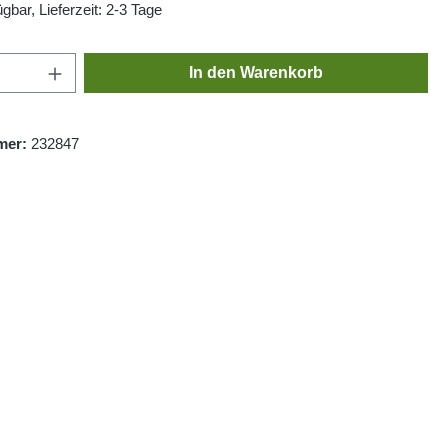
gbar, Lieferzeit: 2-3 Tage
Anzahl: Gib den gewünschten Wert ein oder
In den Warenkorb
mer:
232847