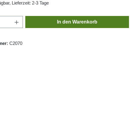
gbar, Lieferzeit: 2-3 Tage
Anzahl: Gib den gewünschten Wert ein oder
In den Warenkorb
mer:
C2070