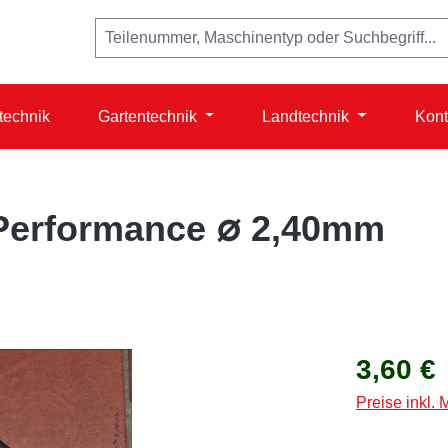
technik
Gartentechnik
Landtechnik
Kont
Performance ∅ 2,40mm
Regulärer Prei
3,60 €
Preise inkl.