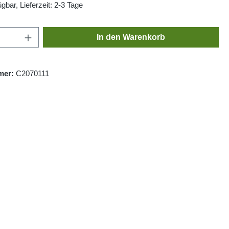
gbar, Lieferzeit: 2-3 Tage
Anzahl: Gib den gewünschten Wert ein oder
In den Warenkorb
mer:
C2070111