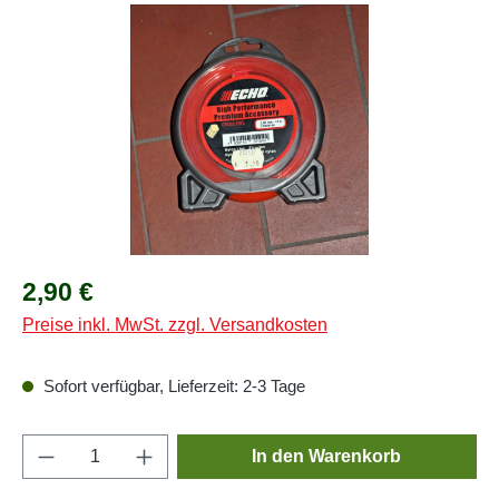
Bildergalerie überspringen
Regulärer Preis:
2,90 €
Preise inkl. MwSt. zzgl. Versandkosten
Sofort verfügbar, Lieferzeit: 2-3 Tage
Produkt Anzahl: Gib den gewünschten Wert e
In den Warenkorb