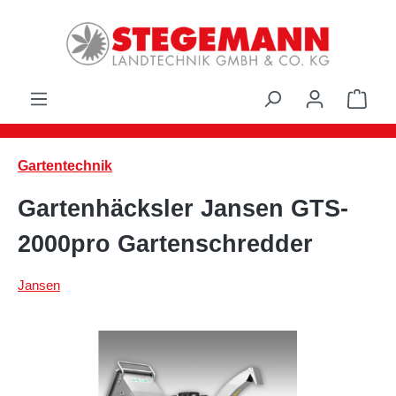
Zum Hauptinhalt springen
Ware
Gartentechnik
Gartenhäcksler Jansen GTS-
2000pro Gartenschredder
Jansen
Bildergalerie überspringen