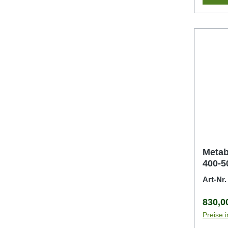
Meta
400-5
Art-Nr
Regulä
830,0
Preise 