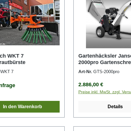
ech WKT 7
Gartenhäcksler Jans
rautbürste
2000pro Gartenschr
.
WKT 7
Art-Nr.
GTS-2000pro
Regulärer Preis:
2.886,00 €
nfrage
Preise inkl. MwSt. zzgl. Ver
In den Warenkorb
Details