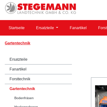
 Hauptinhalt springen
Zur Suche springen
Zur Hauptnavigation springen
Startseite
Ersatzteile
Fanartikel
Forst
Gartentechnik
Ersatzteile
Fanartikel
Forsttechnik
Gartentechnik
Bodenfräsen
Heckenscheren