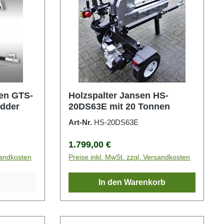
en GTS-
Holzspalter Jansen HS-
edder
20DS63E mit 20 Tonnen
Art-Nr.
HS-20DS63E
Regulärer Preis:
1.799,00 €
sandkosten
Preise inkl. MwSt. zzgl. Versandkosten
In den Warenkorb