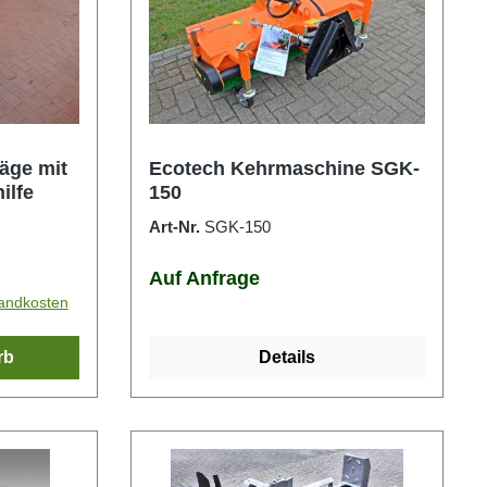
äge mit
Ecotech Kehrmaschine SGK-
ilfe
150
Art-Nr.
SGK-150
Auf Anfrage
sandkosten
rb
Details