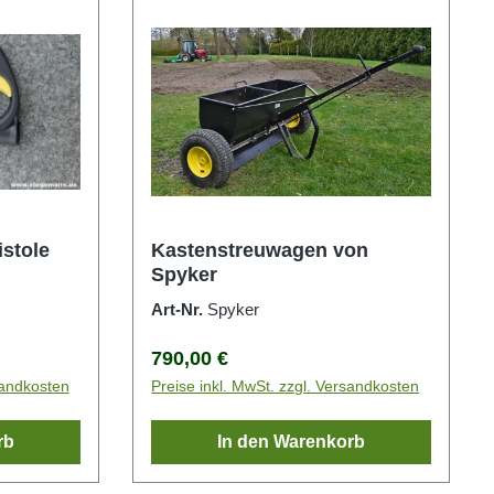
stole
Kastenstreuwagen von
Spyker
Art-Nr.
Spyker
Regulärer Preis:
790,00 €
sandkosten
Preise inkl. MwSt. zzgl. Versandkosten
rb
In den Warenkorb