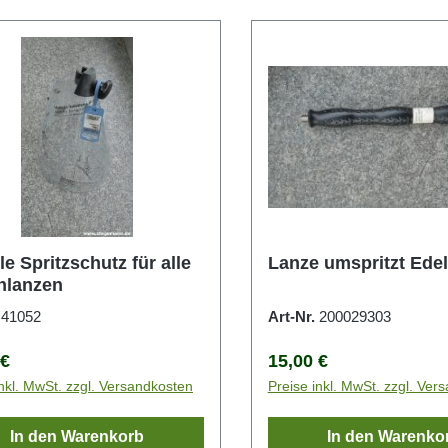
e Spritzschutz für alle
Lanze umspritzt Edel
hlanzen
.
41052
Art-Nr.
200029303
rer Preis:
Regulärer Preis:
 €
15,00 €
inkl. MwSt. zzgl. Versandkosten
Preise inkl. MwSt. zzgl. Ver
In den Warenkorb
In den Warenko