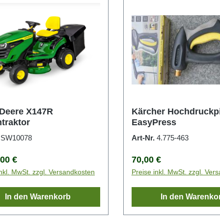
Deere X147R
Kärcher Hochdruckpi
traktor
EasyPress
.
SW10078
Art-Nr.
4.775-463
rer Preis:
Regulärer Preis:
,00 €
70,00 €
inkl. MwSt. zzgl. Versandkosten
Preise inkl. MwSt. zzgl. Ver
In den Warenkorb
In den Warenko