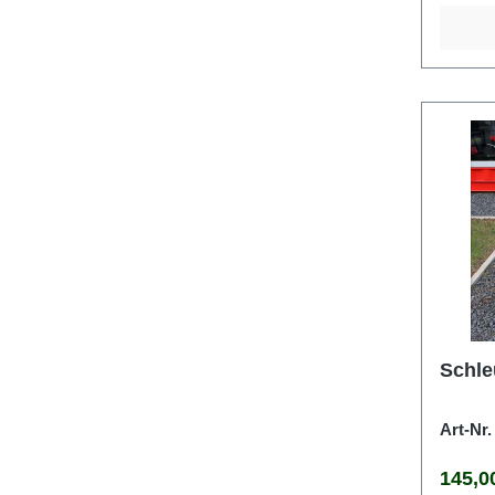
Schle
Art-Nr
Regulä
145,0