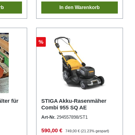
rb
In den Warenkorb
Rabatt
%
ter für
STIGA Akku-Rasenmäher
Combi 955 SQ AE
e
Art-Nr.
294557898/ST1
Verkaufspreis:
Regulärer Preis:
590,00 €
749,00 €
(21.23% gespart)