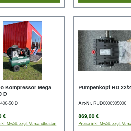
bo Kompressor Mega
Pumpenkopf HD 22/2
0 D
.
400-50 D
Art-Nr.
RUD0000905000
rer Preis:
Regulärer Preis:
0 €
869,00 €
inkl. MwSt. zzgl. Versandkosten
Preise inkl. MwSt. zzgl. Ver