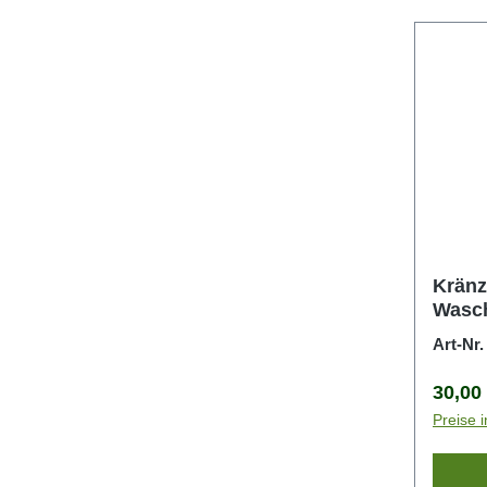
Kränzl
Wasc
Art-Nr
Regulä
30,00
Preise 