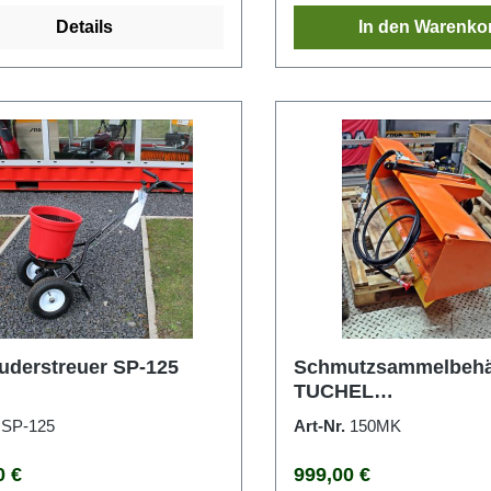
Details
In den Warenko
uderstreuer SP-125
Schmutzsammelbehäl
TUCHEL
Sweep Kehrmaschin
.
SP-125
Art-Nr.
150MK
rer Preis:
Regulärer Preis:
0 €
999,00 €