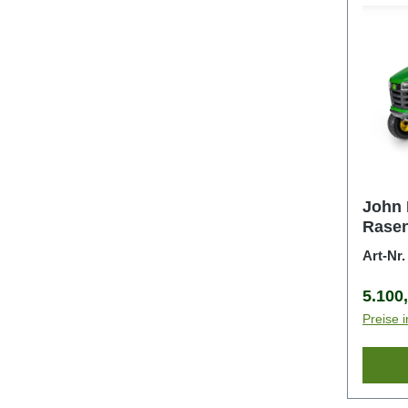
John 
Rasen
Art-Nr
Regulä
5.100
Preise 