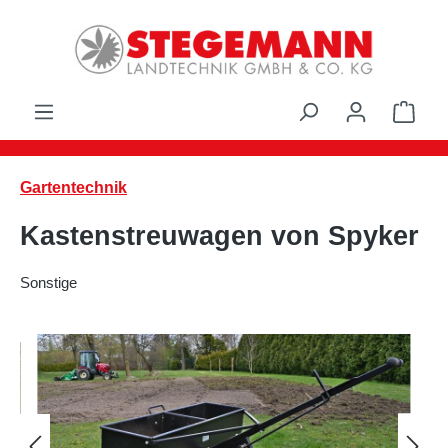
Zum Hauptinhalt springen
Ware
Gartentechnik
Kastenstreuwagen von Spyker
Sonstige
Bildergalerie überspringen