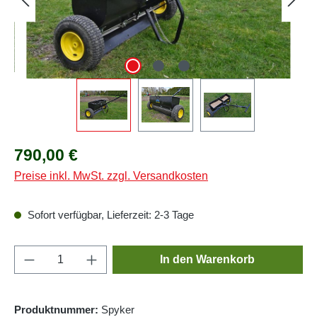
Regulärer Preis:
790,00 €
Preise inkl. MwSt. zzgl. Versandkosten
Sofort verfügbar, Lieferzeit: 2-3 Tage
Produkt Anzahl: Gib den gewünschten Wert e
In den Warenkorb
Produktnummer:
Spyker