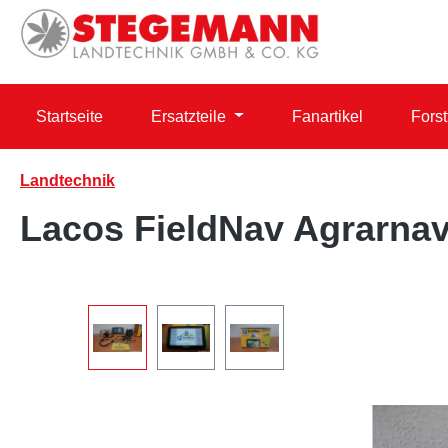
 Hauptinhalt springen
Zur Suche springen
Zur Hauptnavigation springen
Startseite
Ersatzteile
Fanartikel
Forst
Landtechnik
Lacos FieldNav Agrarnav
Bildergalerie überspringen