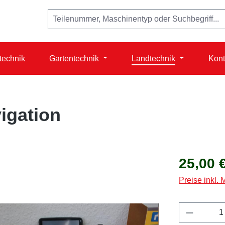
technik
Gartentechnik
Landtechnik
Kont
igation
Regulärer Prei
25,00 
Preise inkl.
Produkt 