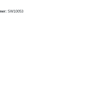
mer:
SW10053