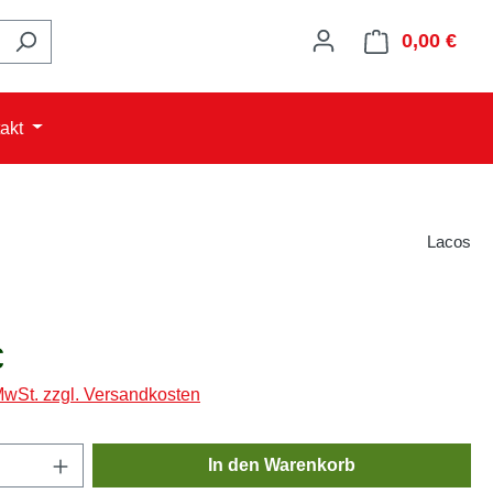
0,00 €
Ware
akt
Lacos
s:
€
 MwSt. zzgl. Versandkosten
Anzahl: Gib den gewünschten Wert ein oder
In den Warenkorb