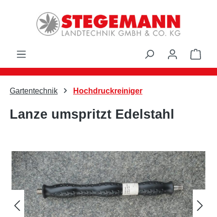
Zum Hauptinhalt springen
Ware
Gartentechnik
Hochdruckreiniger
Lanze umspritzt Edelstahl
Bildergalerie überspringen