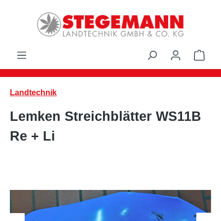
Zum Hauptinhalt springen
Ware
Landtechnik
Lemken Streichblätter WS11B
Re + Li
Bildergalerie überspringen