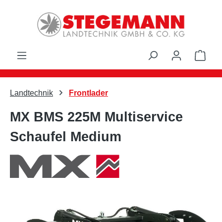
Zum Hauptinhalt springen
Ware
Landtechnik
Frontlader
MX BMS 225M Multiservice
Schaufel Medium
Bildergalerie überspringen