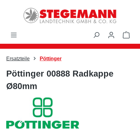
Zum Hauptinhalt springen
Ware
Ersatzteile
Pöttinger
Pöttinger 00888 Radkappe
Ø80mm