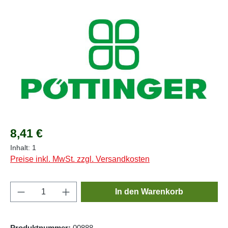
Bildergalerie überspringen
Regulärer Preis:
8,41 €
Inhalt:
1
Preise inkl. MwSt. zzgl. Versandkosten
Produkt Anzahl: Gib den gewünschten Wert e
In den Warenkorb
Produktnummer:
00888