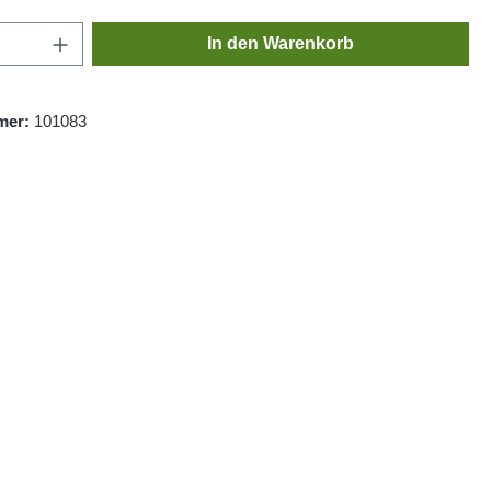
Anzahl: Gib den gewünschten Wert ein oder
In den Warenkorb
mer:
101083