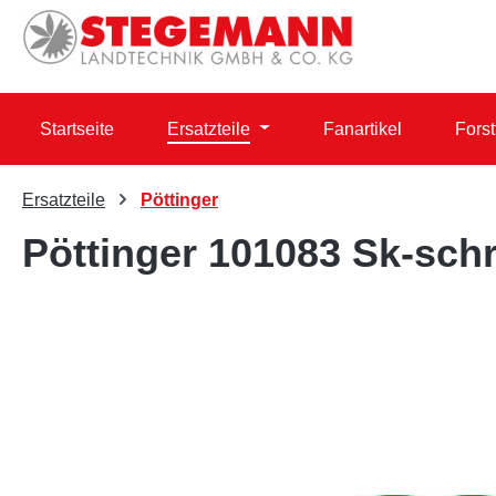
 Hauptinhalt springen
Zur Suche springen
Zur Hauptnavigation springen
Startseite
Ersatzteile
Fanartikel
Forst
Ersatzteile
Pöttinger
Pöttinger 101083 Sk-sch
Bildergalerie überspringen