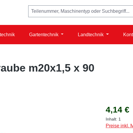
technik
Gartentechnik
Landtechnik
Kont
raube m20x1,5 x 90
Regulärer Prei
4,14 €
Inhalt:
1
Preise inkl.