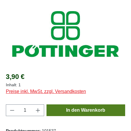
Bildergalerie überspringen
Regulärer Preis:
3,90 €
Inhalt:
1
Preise inkl. MwSt. zzgl. Versandkosten
Produkt Anzahl: Gib den gewünschten Wert e
In den Warenkorb
Produktnummer:
101537