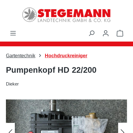
Zum Hauptinhalt springen
Ware
Gartentechnik
Hochdruckreiniger
Pumpenkopf HD 22/200
Dieker
Bildergalerie überspringen