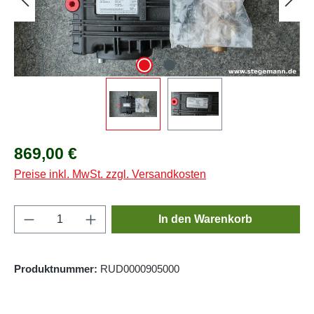
Regulärer Preis:
869,00 €
Preise inkl. MwSt. zzgl. Versandkosten
Produkt Anzahl: Gib den gewünschten Wert e
In den Warenkorb
Produktnummer:
RUD0000905000