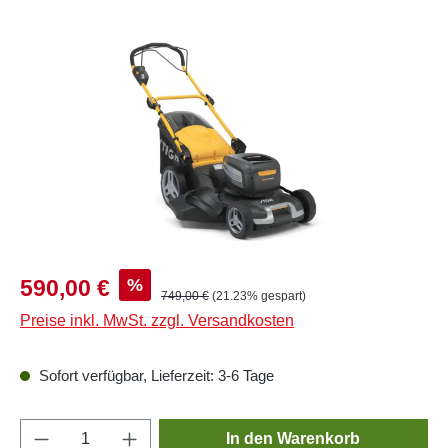
Bildergalerie überspringen
Verkaufspreis:
%
590,00 €
Regulärer Preis:
749,00 €
(21.23% gespart)
Preise inkl. MwSt. zzgl. Versandkosten
Sofort verfügbar, Lieferzeit: 3-6 Tage
Produkt Anzahl: Gib den gewünschten Wert e
In den Warenkorb