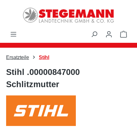
Zum Hauptinhalt springen
Ware
Ersatzteile
Stihl
Stihl .00000847000
Schlitzmutter