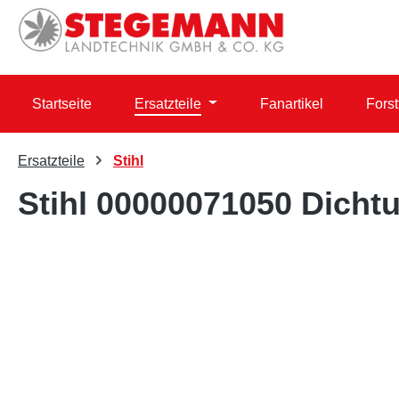
 Hauptinhalt springen
Zur Suche springen
Zur Hauptnavigation springen
Startseite
Ersatzteile
Fanartikel
Forst
Ersatzteile
Stihl
Stihl 00000071050 Dichtu
Bildergalerie überspringen