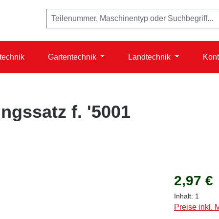
technik
Gartentechnik
Landtechnik
Kont
ngssatz f. '5001
Regulärer Prei
2,97 €
Inhalt:
1
Preise inkl.