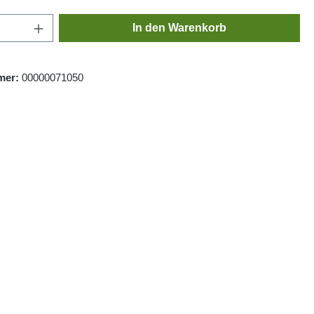
Anzahl: Gib den gewünschten Wert ein oder
In den Warenkorb
mer:
00000071050