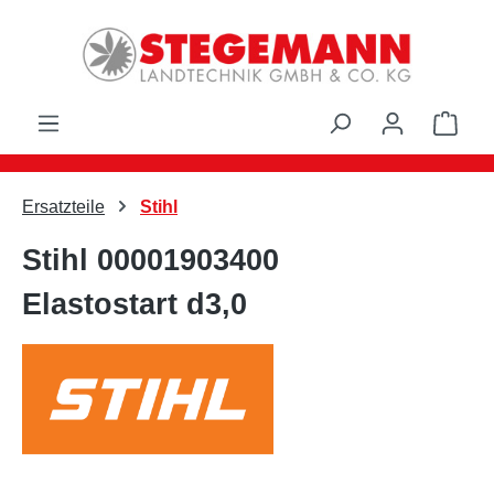
Zum Hauptinhalt springen
Ware
Ersatzteile
Stihl
Stihl 00001903400
Elastostart d3,0