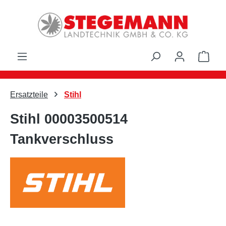
Zum Hauptinhalt springen
Ware
Ersatzteile
Stihl
Stihl 00003500514
Tankverschluss