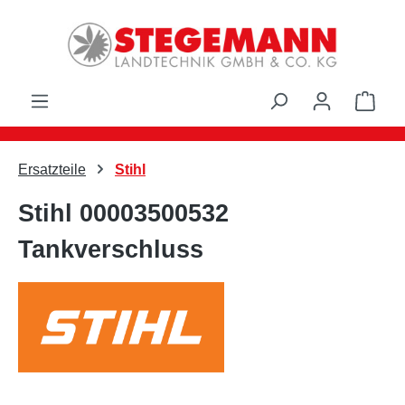
Zum Hauptinhalt springen
Ware
Ersatzteile
Stihl
Stihl 00003500532
Tankverschluss