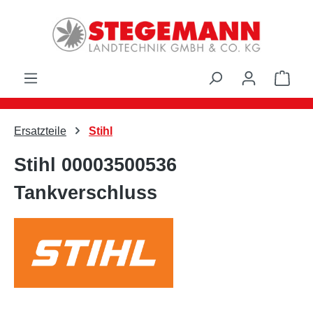
Zum Hauptinhalt springen
Ware
Ersatzteile
Stihl
Stihl 00003500536
Tankverschluss