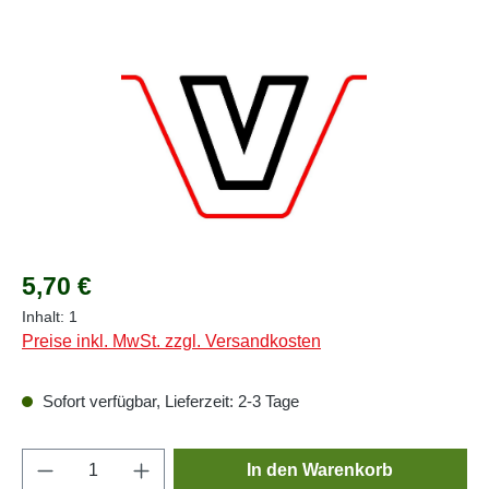
Bildergalerie überspringen
Regulärer Preis:
5,70 €
Inhalt:
1
Preise inkl. MwSt. zzgl. Versandkosten
Sofort verfügbar, Lieferzeit: 2-3 Tage
Produkt Anzahl: Gib den gewünschten Wert e
In den Warenkorb