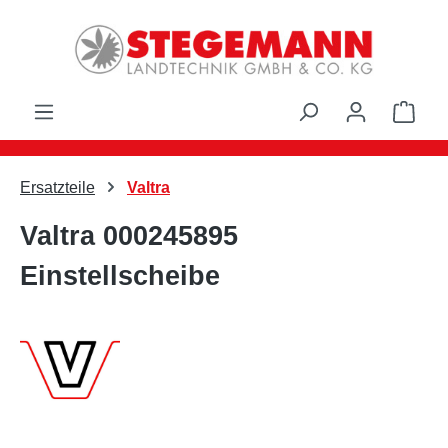
Zum Hauptinhalt springen
Ware
Ersatzteile
Valtra
Valtra 000245895
Einstellscheibe