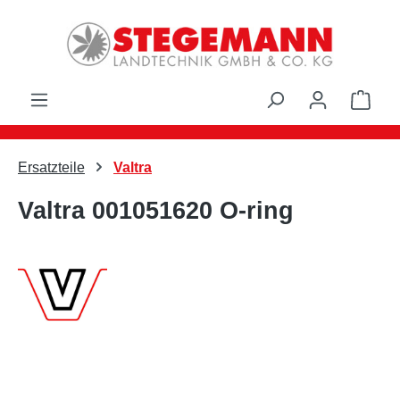
Zum Hauptinhalt springen
Ware
Ersatzteile
Valtra
Valtra 001051620 O-ring
Bildergalerie überspringen