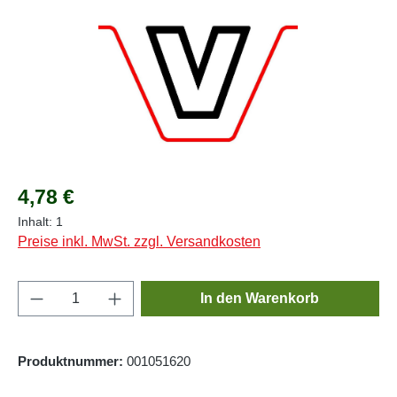
Regulärer Preis:
4,78 €
Inhalt:
1
Preise inkl. MwSt. zzgl. Versandkosten
Produkt Anzahl: Gib den gewünschten Wert e
In den Warenkorb
Produktnummer:
001051620