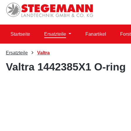
 Hauptinhalt springen
Zur Suche springen
Zur Hauptnavigation springen
Startseite
Ersatzteile
Fanartikel
Forst
Ersatzteile
Valtra
Valtra 1442385X1 O-ring
Bildergalerie überspringen