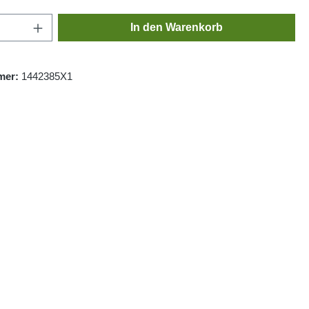
Anzahl: Gib den gewünschten Wert ein oder
In den Warenkorb
mer:
1442385X1