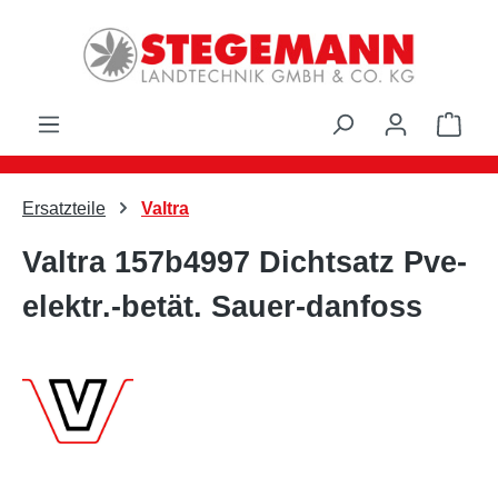
Zum Hauptinhalt springen
Ware
Ersatzteile
Valtra
Valtra 157b4997 Dichtsatz Pve-
elektr.-betät. Sauer-danfoss