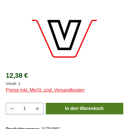
Bildergalerie überspringen
Regulärer Preis:
12,38 €
Inhalt:
1
Preise inkl. MwSt. zzgl. Versandkosten
Produkt Anzahl: Gib den gewünschten Wert e
In den Warenkorb
Produktnummer:
157B4997