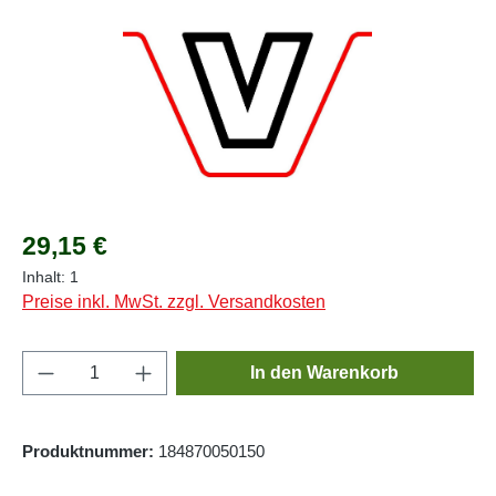
Regulärer Preis:
29,15 €
Inhalt:
1
Preise inkl. MwSt. zzgl. Versandkosten
Produkt Anzahl: Gib den gewünschten Wert e
In den Warenkorb
Produktnummer:
184870050150