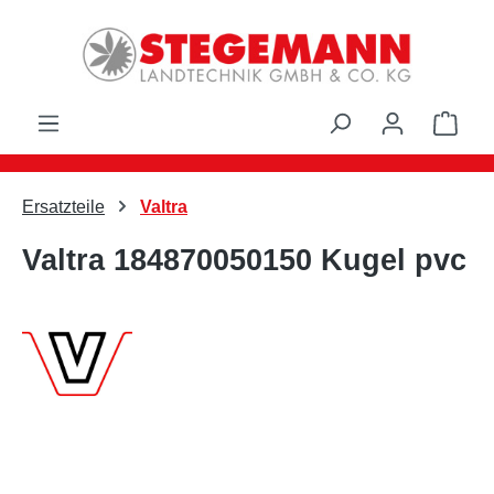
Zum Hauptinhalt springen
Ware
Ersatzteile
Valtra
Valtra 184870050150 Kugel pvc
Bildergalerie überspringen