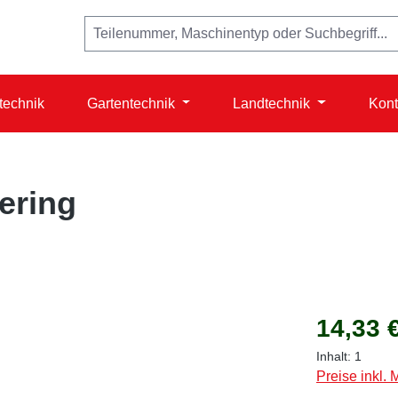
technik
Gartentechnik
Landtechnik
Kont
ering
Regulärer Prei
14,33 
Inhalt:
1
Preise inkl.