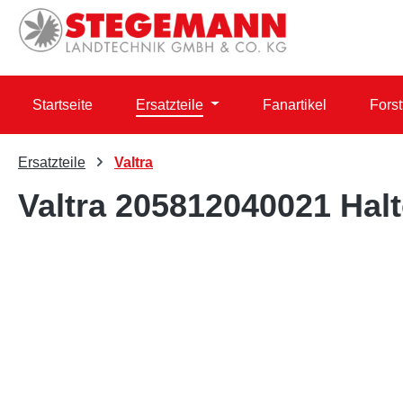
 Hauptinhalt springen
Zur Suche springen
Zur Hauptnavigation springen
Startseite
Ersatzteile
Fanartikel
Forst
Ersatzteile
Valtra
Valtra 205812040021 Halt
Bildergalerie überspringen