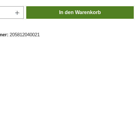
Anzahl: Gib den gewünschten Wert ein oder
In den Warenkorb
mer:
205812040021