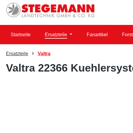
 Hauptinhalt springen
Zur Suche springen
Zur Hauptnavigation springen
Startseite
Ersatzteile
Fanartikel
Forst
Ersatzteile
Valtra
Valtra 22366 Kuehlersys
Bildergalerie überspringen