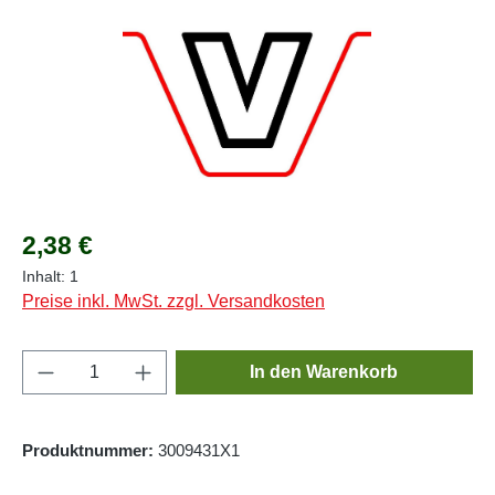
Regulärer Preis:
2,38 €
Inhalt:
1
Preise inkl. MwSt. zzgl. Versandkosten
Produkt Anzahl: Gib den gewünschten Wert e
In den Warenkorb
Produktnummer:
3009431X1