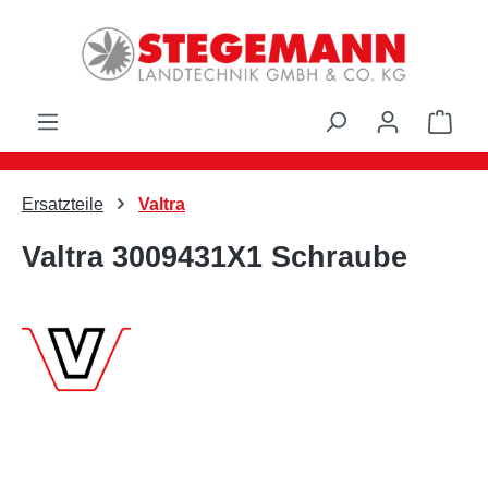
Zum Hauptinhalt springen
Ware
Ersatzteile
Valtra
Valtra 3009431X1 Schraube
Bildergalerie überspringen