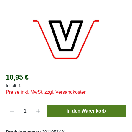
Bildergalerie überspringen
Regulärer Preis:
10,95 €
Inhalt:
1
Preise inkl. MwSt. zzgl. Versandkosten
Produkt Anzahl: Gib den gewünschten Wert e
In den Warenkorb
Produktnummer:
3011053X91