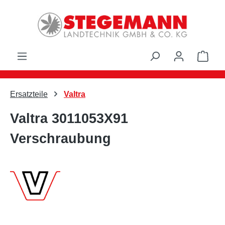
Zum Hauptinhalt springen
Ware
Ersatzteile
Valtra
Valtra 3011053X91
Verschraubung