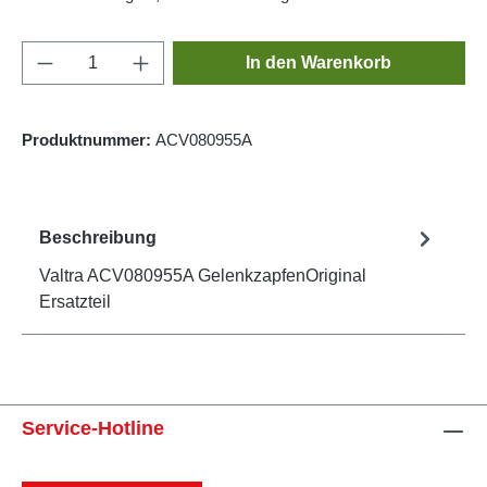
Produkt Anzahl: Gib den gewünschten Wert e
In den Warenkorb
Produktnummer:
ACV080955A
Beschreibung
Valtra ACV080955A GelenkzapfenOriginal
Ersatzteil
Service-Hotline