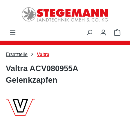
Zum Hauptinhalt springen
Ware
Ersatzteile
Valtra
Valtra ACV080955A
Gelenkzapfen