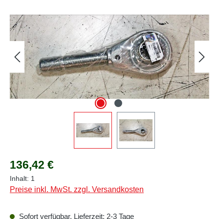
Bildergalerie überspringen
Regulärer Preis:
136,42 €
Inhalt:
1
Preise inkl. MwSt. zzgl. Versandkosten
Sofort verfügbar, Lieferzeit: 2-3 Tage