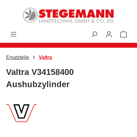
Zum Hauptinhalt springen
Ware
Ersatzteile
Valtra
Valtra V34158400
Aushubzylinder