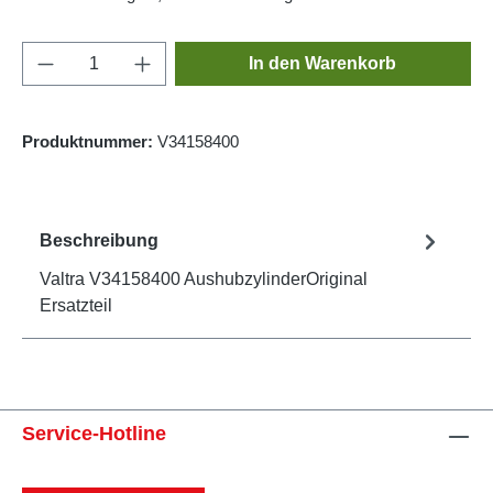
Produkt Anzahl: Gib den gewünschten Wert e
In den Warenkorb
Produktnummer:
V34158400
Beschreibung
Valtra V34158400 AushubzylinderOriginal
Ersatzteil
Service-Hotline