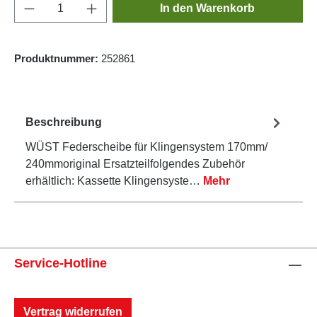
Produkt Anzahl: Gib den gewünschten Wert e
In den Warenkorb
Produktnummer:
252861
Beschreibung
WÜST Federscheibe für Klingensystem 170mm/
240mmoriginal Ersatzteilfolgendes Zubehör
erhältlich: Kassette Klingensyste…
Mehr
Service-Hotline
Vertrag widerrufen