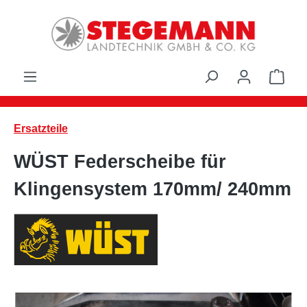
Zum Hauptinhalt springen
Ware
Ersatzteile
WÜST Federscheibe für
Klingensystem 170mm/ 240mm
Bildergalerie überspringen