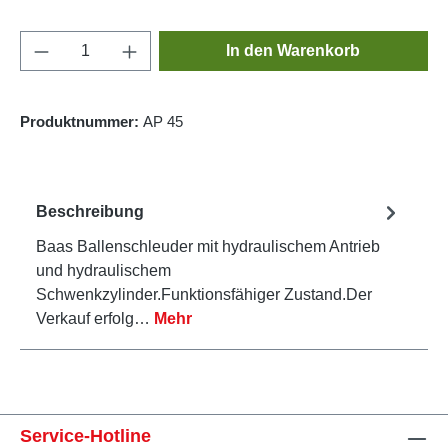
Produkt Anzahl: Gib den gewünschten Wert e
In den Warenkorb
Produktnummer:
AP 45
Beschreibung
Baas Ballenschleuder mit hydraulischem Antrieb
und hydraulischem
Schwenkzylinder.Funktionsfähiger Zustand.Der
Verkauf erfolg…
Mehr
Service-Hotline