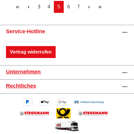
Seite
Seite
Seite
Seite
Seite
3
4
5
6
7
Service-Hotline
Vertrag widerrufen
Unternehmen
Rechtliches