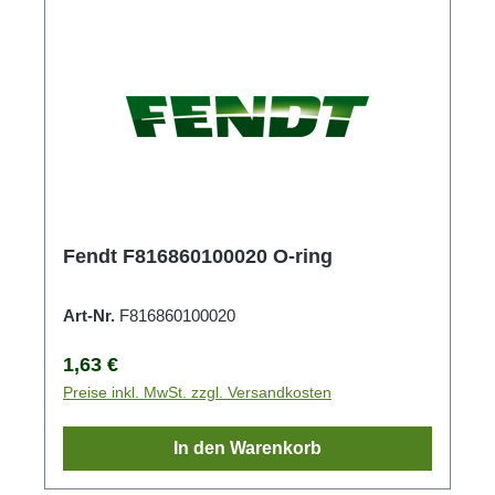
Fendt F816860100020 O-ring
Art-Nr.
F816860100020
Regulärer Preis:
1,63 €
Preise inkl. MwSt. zzgl. Versandkosten
In den Warenkorb