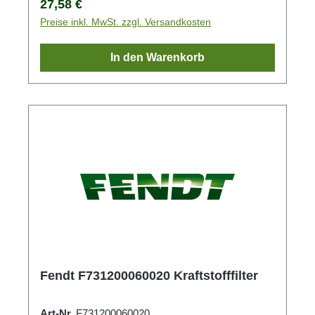
Regulärer Preis:
27,58 €
Preise inkl. MwSt. zzgl. Versandkosten
In den Warenkorb
Fendt F731200060020 Kraftstofffilter
Art-Nr.
F731200060020