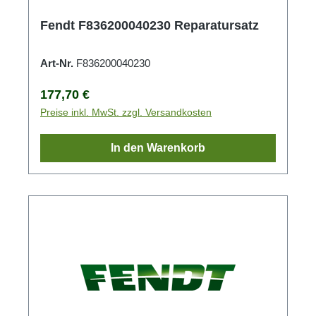
Fendt F836200040230 Reparatursatz
Art-Nr.
F836200040230
Regulärer Preis:
177,70 €
Preise inkl. MwSt. zzgl. Versandkosten
In den Warenkorb