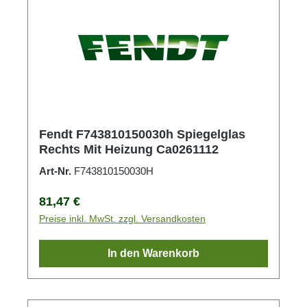
Fendt F743810150030h Spiegelglas
Rechts Mit Heizung Ca0261112
Art-Nr.
F743810150030H
Regulärer Preis:
81,47 €
Preise inkl. MwSt. zzgl. Versandkosten
In den Warenkorb