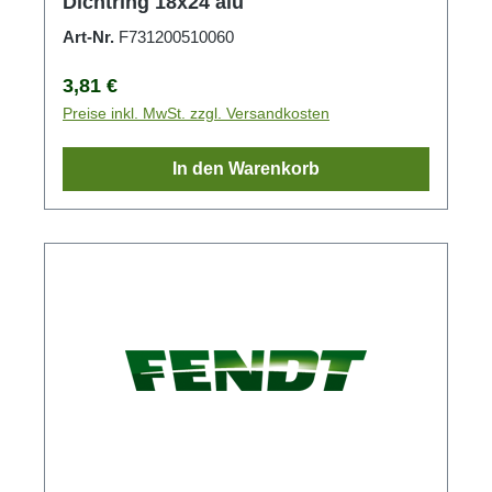
Dichtring 18x24 alu
Art-Nr.
F731200510060
Regulärer Preis:
3,81 €
Preise inkl. MwSt. zzgl. Versandkosten
In den Warenkorb