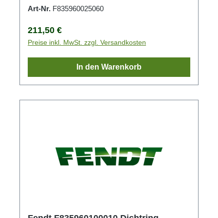
Art-Nr.
F835960025060
Regulärer Preis:
211,50 €
Preise inkl. MwSt. zzgl. Versandkosten
In den Warenkorb
Fendt F835960100010 Dichtring