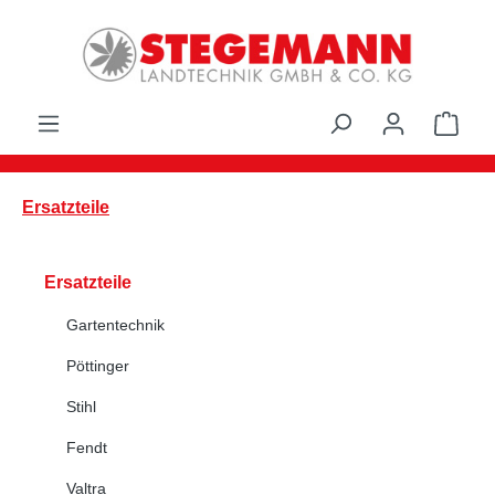
Zum Hauptinhalt springen
Ware
Ersatzteile
Ersatzteile
Gartentechnik
Pöttinger
Stihl
Fendt
Valtra