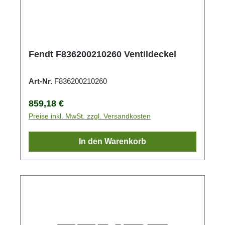
Fendt F836200210260 Ventildeckel
Art-Nr.
F836200210260
Regulärer Preis:
859,18 €
Preise inkl. MwSt. zzgl. Versandkosten
In den Warenkorb