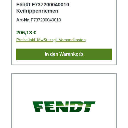
Fendt F737200040010
Keilrippenriemen
Art-Nr.
F737200040010
Regulärer Preis:
206,13 €
Preise inkl. MwSt. zzgl. Versandkosten
In den Warenkorb