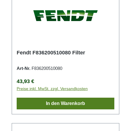
Fendt F836200510080 Filter
Art-Nr.
F836200510080
Regulärer Preis:
43,93 €
Preise inkl. MwSt. zzgl. Versandkosten
In den Warenkorb