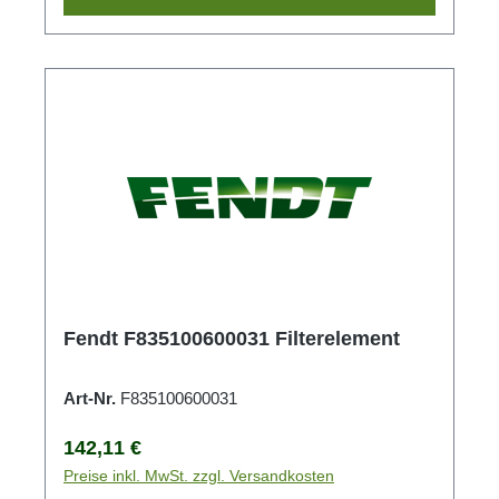
Fendt F835100600031 Filterelement
Art-Nr.
F835100600031
Regulärer Preis:
142,11 €
Preise inkl. MwSt. zzgl. Versandkosten