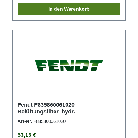
In den Warenkorb
Fendt F835860061020
Belüftungsfilter_hydr.
Art-Nr.
F835860061020
Regulärer Preis:
53,15 €