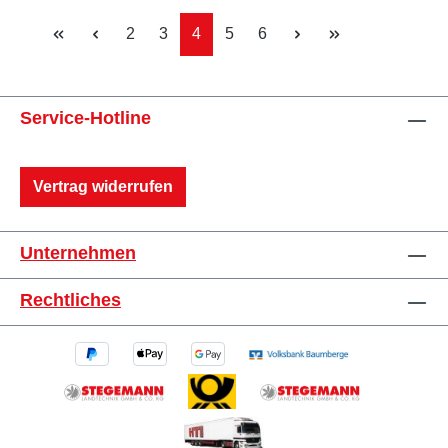
Seite
Seite
Seite
Seite
Seite
2
3
4
5
6
Service-Hotline
Vertrag widerrufen
Unternehmen
Rechtliches