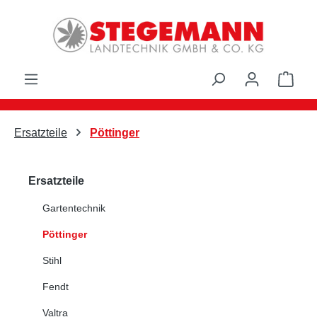
Zum Hauptinhalt springen
Ware
Ersatzteile
Pöttinger
Ersatzteile
Gartentechnik
Pöttinger
Stihl
Fendt
Valtra