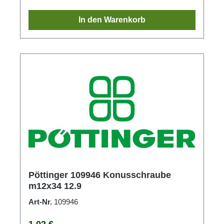
In den Warenkorb
Pöttinger 109946 Konusschraube
m12x34 12.9
Art-Nr.
109946
Regulärer Preis:
1,02 €