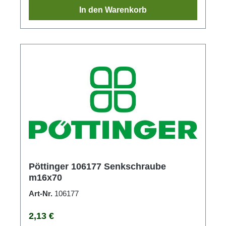
In den Warenkorb
Pöttinger 106177 Senkschraube
m16x70
Art-Nr.
106177
Regulärer Preis:
2,13 €