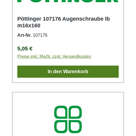
Pöttinger 107176 Augenschraube lb
m16x160
Art-Nr.
107176
Regulärer Preis:
5,05 €
Preise inkl. MwSt. zzgl. Versandkosten
In den Warenkorb