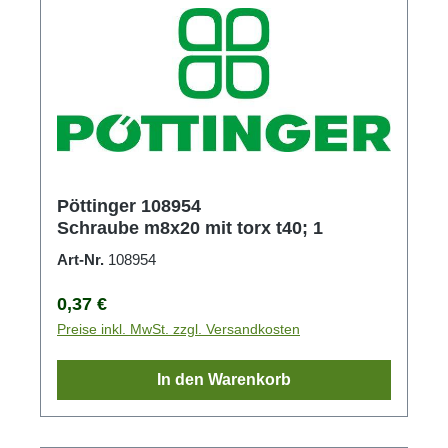
Pöttinger 108954
Schraube m8x20 mit torx t40; 1
Art-Nr.
108954
Regulärer Preis:
0,37 €
Preise inkl. MwSt. zzgl. Versandkosten
In den Warenkorb