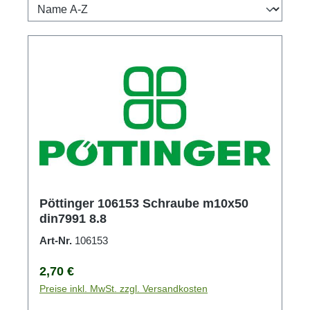
Pöttinger 106153 Schraube m10x50
din7991 8.8
Art-Nr.
106153
Regulärer Preis:
2,70 €
Preise inkl. MwSt. zzgl. Versandkosten