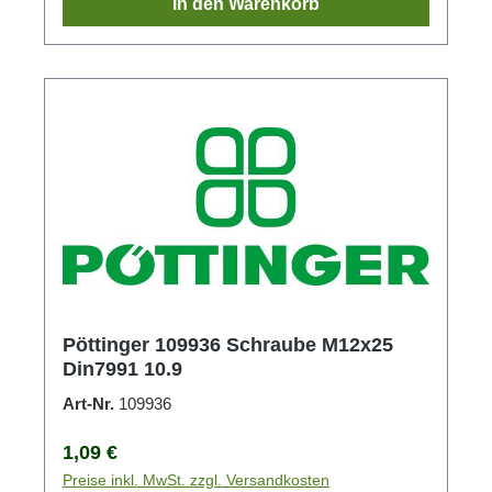
In den Warenkorb
Pöttinger 109936 Schraube M12x25
Din7991 10.9
Art-Nr.
109936
Regulärer Preis:
1,09 €
Preise inkl. MwSt. zzgl. Versandkosten