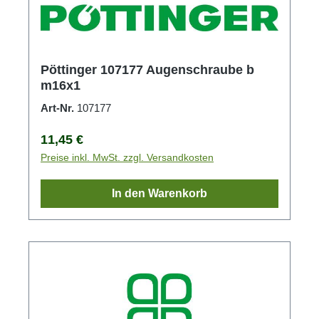
Pöttinger 107177 Augenschraube b
m16x1
Art-Nr.
107177
Regulärer Preis:
11,45 €
Preise inkl. MwSt. zzgl. Versandkosten
In den Warenkorb