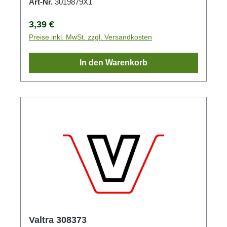
Art-Nr.
3019879X1
Regulärer Preis:
3,39 €
Preise inkl. MwSt. zzgl. Versandkosten
In den Warenkorb
Valtra 308373