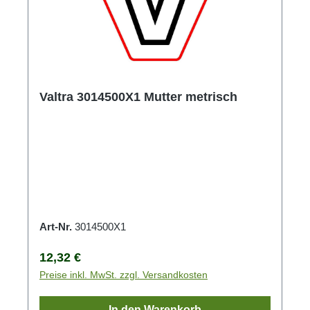
Valtra 3014500X1 Mutter metrisch
Art-Nr.
3014500X1
Regulärer Preis:
12,32 €
Preise inkl. MwSt. zzgl. Versandkosten
In den Warenkorb