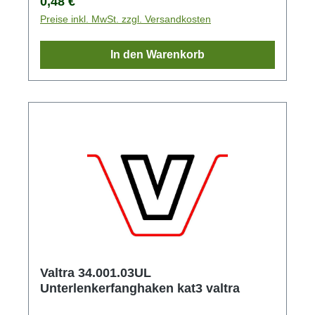
Regulärer Preis:
0,48 €
Preise inkl. MwSt. zzgl. Versandkosten
In den Warenkorb
Valtra 34.001.03UL
Unterlenkerfanghaken kat3 valtra