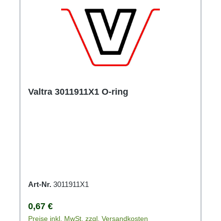
Valtra 3011911X1 O-ring
Art-Nr.
3011911X1
Regulärer Preis:
0,67 €
Preise inkl. MwSt. zzgl. Versandkosten