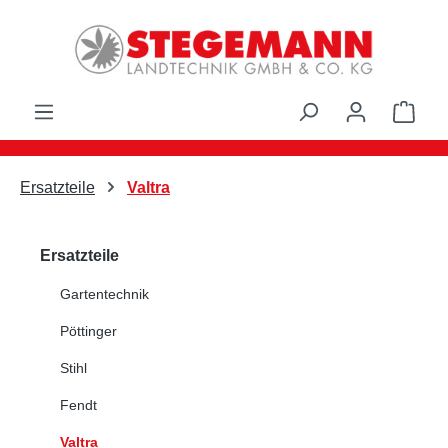
Zum Hauptinhalt springen
Ware
Ersatzteile
Valtra
Ersatzteile
Gartentechnik
Pöttinger
Stihl
Fendt
Valtra