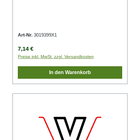
Art-Nr.
3019399X1
Regulärer Preis:
7,14 €
Preise inkl. MwSt. zzgl. Versandkosten
In den Warenkorb