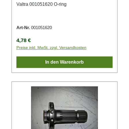
Valtra 001051620 O-ring
Art-Nr.
001051620
Regulärer Preis:
4,78 €
Preise inkl. MwSt. zzgl. Versandkosten
In den Warenkorb