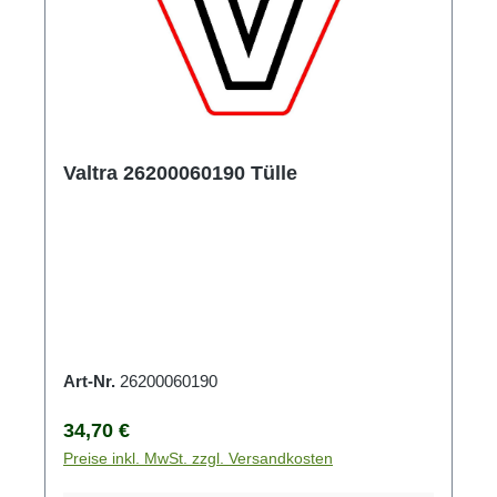
Valtra 26200060190 Tülle
Art-Nr.
26200060190
Regulärer Preis:
34,70 €
Preise inkl. MwSt. zzgl. Versandkosten