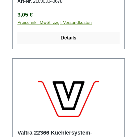
Art-Nr.
210903040678
Regulärer Preis:
3,05 €
Preise inkl. MwSt. zzgl. Versandkosten
Details
Valtra 22366 Kuehlersystem-