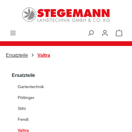
Zum Hauptinhalt springen
Ware
Ersatzteile
Valtra
Ersatzteile
Gartentechnik
Pöttinger
Stihl
Fendt
Valtra