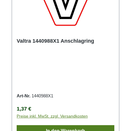
Valtra 1440988X1 Anschlagring
Art-Nr.
1440988X1
Regulärer Preis:
1,37 €
Preise inkl. MwSt. zzgl. Versandkosten
In den Warenkorb