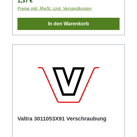
Regulärer Preis:
1,37 €
Preise inkl. MwSt. zzgl. Versandkosten
In den Warenkorb
Valtra 3011053X91 Verschraubung