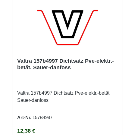
Valtra 157b4997 Dichtsatz Pve-elektr.-
betät. Sauer-danfoss
Valtra 157b4997 Dichtsatz Pve-elektr.-betät.
Sauer-danfoss
Art-Nr.
157B4997
Regulärer Preis:
12,38 €