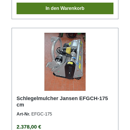
In den Warenkorb
Schlegelmulcher Jansen EFGCH-175
cm
Art-Nr.
EFGC-175
Regulärer Preis:
2.378,00 €