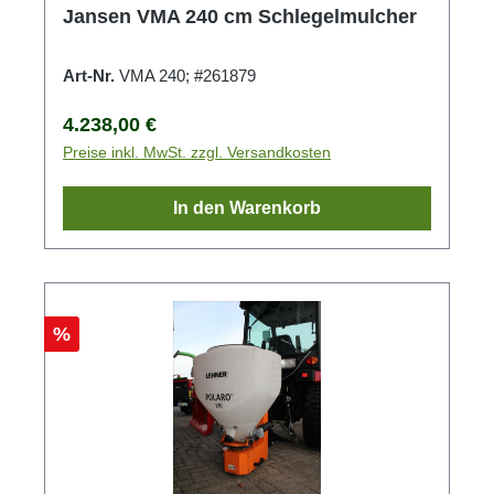
Jansen VMA 240 cm Schlegelmulcher
Art-Nr.
VMA 240; #261879
Regulärer Preis:
4.238,00 €
Preise inkl. MwSt. zzgl. Versandkosten
In den Warenkorb
Rabatt
%