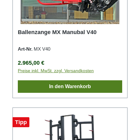
Ballenzange MX Manubal V40
Art-Nr.
MX V40
Regulärer Preis:
2.965,00 €
Preise inkl. MwSt. zzgl. Versandkosten
In den Warenkorb
Tipp