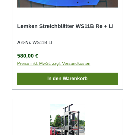
Lemken Streichblätter WS11B Re + Li
Art-Nr.
WS11B LI
Regulärer Preis:
580,00 €
Preise inkl. MwSt. zzgl. Versandkosten
In den Warenkorb