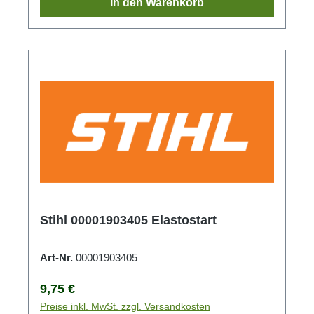
In den Warenkorb
Stihl 00001903405 Elastostart
Art-Nr.
00001903405
Regulärer Preis:
9,75 €
Preise inkl. MwSt. zzgl. Versandkosten