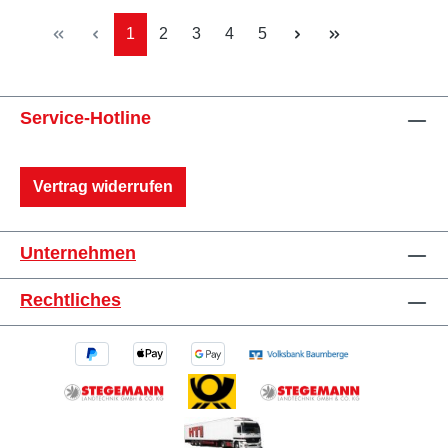
Seite
Seite
Seite
Seite
Seite
1
2
3
4
5
Service-Hotline
Vertrag widerrufen
Unternehmen
Rechtliches