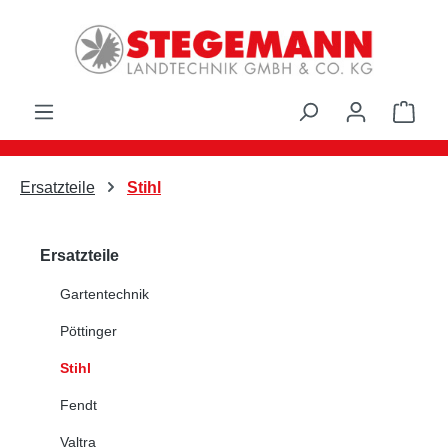
Zum Hauptinhalt springen
Ware
Ersatzteile
Stihl
Ersatzteile
Gartentechnik
Pöttinger
Stihl
Fendt
Valtra