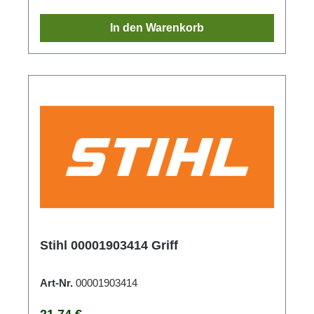
In den Warenkorb
Stihl 00001903414 Griff
Art-Nr.
00001903414
Regulärer Preis:
21,74 €